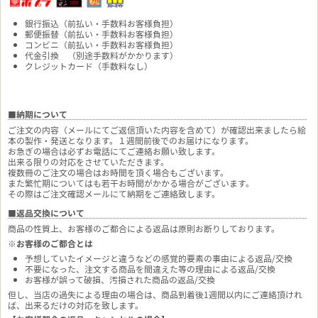
銀行振込（前払い・手数料お客様負担）
郵便振替（前払い・手数料お客様負担）
コンビニ（前払い・手数料お客様負担）
代金引換 （別途手数料がかかります）
クレジットカード（手数料なし）
■納期について
ご注文の内容（メールにてご返信頂いた内容を含めて）が確認出来ましたら絵
本の製作・発送となります。１週間前後でのお届けになります。
お急ぎの場合は必ずお電話にてご連絡お願い致します。
出来る限りの対応をさせていただきます。
複数冊のご注文の場合はお時間を頂く場合もございます。
また繁忙期についてはも若干お時間がかかる場合がございます。
その際はご注文確認メールにて納期をご連絡致します。
■返品交換について
商品の性質上、お客様のご都合による返品は原則お断りしております。
※お客様のご都合とは
予想していたイメージと違うなどの感覚的要素の事由による返品/交換
不要になった、注文する商品を間違えた等の理由による返品/交換
お客様が誤って破損、汚損された商品の返品/交換
但し、当店の過失による理由の場合は、商品到着後1週間以内にご連絡頂けれ
ば、出来るだけの対応を致します。