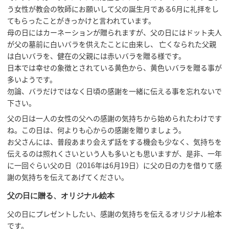
う女性が教会の牧師にお願いして父の誕生月である6月に礼拝をし
てもらったことがきっかけと言われています。
母の日にはカーネーションが贈られますが、父の日にはドット夫人
が父の墓前に白いバラを供えたことに由来し、 亡くなられた父親
は白いバラを、健在の父親には赤いバラを贈る様です。
日本では幸せの象徴とされている黄色から、黄色いバラを贈る事が
多いようです。
勿論、バラだけではなく日頃の感謝を一緒に伝える事を忘れないで
下さい。
父の日は一人の女性の父への感謝の気持ちから始められたわけです
ね。この日は、何よりも心からの感謝を贈りましょう。
お父さんには、普段あまり会えず話をする機会も少なく、気持ちを
伝えるのは照れくさいという人も多いとも思いますが、是非、一年
に一回ぐらい父の日（2016年は6月19日）に父の日の力を借りて感
謝の気持ちを伝えてあげてください。
父の日に贈る、オリジナル絵本
父の日にプレゼントしたい、感謝の気持ちを伝えるオリジナル絵本
です。