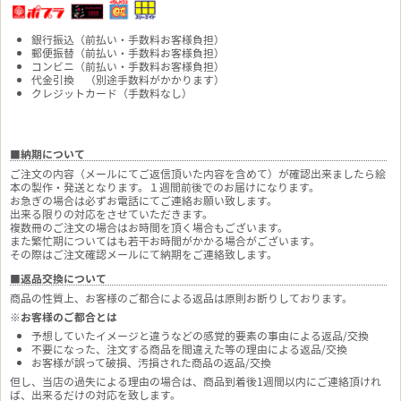
銀行振込（前払い・手数料お客様負担）
郵便振替（前払い・手数料お客様負担）
コンビニ（前払い・手数料お客様負担）
代金引換 （別途手数料がかかります）
クレジットカード（手数料なし）
■納期について
ご注文の内容（メールにてご返信頂いた内容を含めて）が確認出来ましたら絵
本の製作・発送となります。１週間前後でのお届けになります。
お急ぎの場合は必ずお電話にてご連絡お願い致します。
出来る限りの対応をさせていただきます。
複数冊のご注文の場合はお時間を頂く場合もございます。
また繁忙期についてはも若干お時間がかかる場合がございます。
その際はご注文確認メールにて納期をご連絡致します。
■返品交換について
商品の性質上、お客様のご都合による返品は原則お断りしております。
※お客様のご都合とは
予想していたイメージと違うなどの感覚的要素の事由による返品/交換
不要になった、注文する商品を間違えた等の理由による返品/交換
お客様が誤って破損、汚損された商品の返品/交換
但し、当店の過失による理由の場合は、商品到着後1週間以内にご連絡頂けれ
ば、出来るだけの対応を致します。