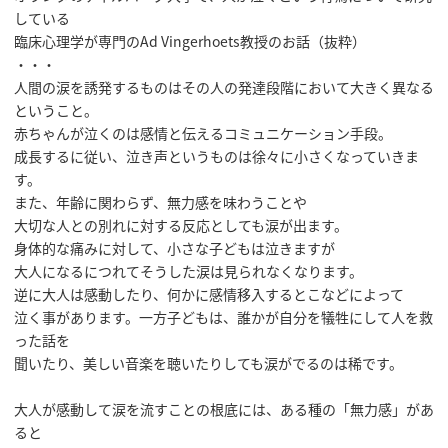
している
臨床心理学が専門のAd Vingerhoets教授のお話（抜粋）
・・・
人間の涙を誘発するものはその人の発達段階において大きく異なる
ということ。
赤ちゃんが泣くのは感情と伝えるコミュニケーション手段。
成長するに従い、泣き声というものは徐々に小さくなっていきま
す。
また、年齢に関わらず、無力感を味わうことや
大切な人との別れに対する反応としても涙が出ます。
身体的な痛みに対して、小さな子どもは泣きますが
大人になるにつれてそうした涙は見られなくなります。
逆に大人は感動したり、何かに感情移入するとこなどによって
泣く事があります。一方子どもは、誰かが自分を犠牲にして人を救
った話を
聞いたり、美しい音楽を聴いたりしても涙がでるのは稀です。
大人が感動して涙を流すことの根底には、ある種の「無力感」があ
ると