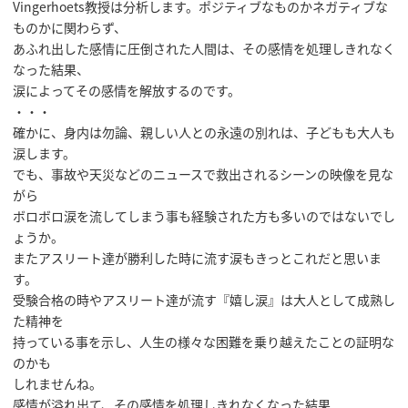
Vingerhoets教授は分析します。ポジティブなものかネガティブな
ものかに関わらず、
あふれ出した感情に圧倒された人間は、その感情を処理しきれなく
なった結果、
涙によってその感情を解放するのです。
・・・
確かに、身内は勿論、親しい人との永遠の別れは、子どもも大人も
涙します。
でも、事故や天災などのニュースで救出されるシーンの映像を見な
がら
ボロボロ涙を流してしまう事も経験された方も多いのではないでし
ょうか。
またアスリート達が勝利した時に流す涙もきっとこれだと思いま
す。
受験合格の時やアスリート達が流す『嬉し涙』は大人として成熟し
た精神を
持っている事を示し、人生の様々な困難を乗り越えたことの証明な
のかも
しれませんね。
感情が溢れ出て、その感情を処理しきれなくなった結果