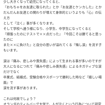
少し大きくなって幼児になってくると、
『おもちゃをお友達に取られた』とか『お友達とケンカした』とか
だんだんお友達との関わりが増えて身体的というよりも『心』の伝
え方
として『泣く』事が多くなります。
そして学校へ通う様になり、小学生、中学生になってくると
『頑張ったのにテストで××点だった』『今回こそは勝てると思っ
たのに
また××に負けた』と自分の思いが溢れてくる『悔し涙』を流す子
もいます。
涙は『痛み、悲しみや喪失感』によって生まれる事が多いのですが
大人になるにつれて『痛みや悲しみ喪失感』によるネガティブな涙
だけでなく
卒業式、結婚式、受験合格やスポーツで勝利した時など『嬉しい場
面』で
涙を流す事があります。
これは何故でしょう？
オランダのティルバーグ大学で、人が泣くという行為について研究