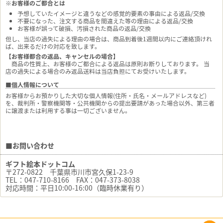
※お客様のご都合とは
予想していたイメージと違うなどの感覚的要素の事由による返品/交換
不要になった、注文する商品を間違えた等の理由による返品/交換
お客様が誤って破損、汚損された商品の返品/交換
但し、当店の過失による理由の場合は、商品到着後1週間以内にご連絡頂けれ
ば、出来るだけの対応を致します。
【お客様都合の返品、キャンセルの場合】
商品の性質上、お客様のご都合による返品は原則お断りしております。 当
店の過失による場合のみ返品送料は当店負担にてお受けいたします。
■個人情報について
お客様からお預かりした大切な個人情報(住所・氏名・メールアドレスなど)
を、裁判所・警察機関等・公共機関からの提出要請があった場合以外、第三者
に譲渡または利用する事は一切ございません。
■お問い合わせ
ギフト絵本ドットコム
〒272-0822 千葉県市川市宮久保1-23-9
TEL：047-710-8166 FAX：047-373-8038
対応時間：平日10:00-16:00（臨時休業有り）