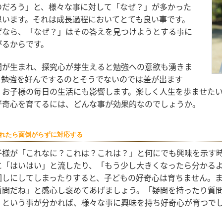
のだろう」と、様々な事に対して「なぜ？」が多かった
思います。それは成長過程においてとても良い事です。
ぜなら、「なぜ？」はその答えを見つけようとする事に
がるからです。
問が生まれ、探究心が芽生えると勉強への意欲も湧きま
。勉強を好んでするのとそうでないのでは差が出ます
、お子様の毎日の生活にも影響します。楽しく人生を歩ませた
好奇心を育てるには、どんな事が効果的なのでしょうか。
れたら面倒がらずに対応する
子様が「これなに？これは？これは？」と何にでも興味を示す
に「はいはい」と流したり、「もう少し大きくなったら分かる
回しにしてしまったりすると、子どもの好奇心は育ちません。
質問だね」と感心し褒めてあげましょう。「疑問を持ったり質
」という事が分かれば、様々な事に興味を持ち好奇心が育つで