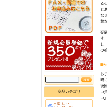
る
と
な
繋
疑
す
し
の
聞か
お
時
後
い
商品カテゴリ
い
出産祝い・