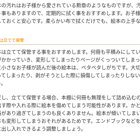
本の汚れはお子様から愛されている勲章のようなものですが、
う事もありますので、定期的に拭く事をおすすめします。お子
しておくと安心です。柔らかい布で拭くだけでも、絵本の上手
は立てて保管
本は立てて保管する事をおすすめします。何冊も平積みにして
がかかっていき、変形してしまったりページがくっついてしまっ
に小さなお子様が読んだ後の絵本は、ベタベタしがちです。大
ってしまったり、剥がそうとした際に損傷してしまったりしな
う。
だし、立てて保管する場合、本棚に何冊も無理をして詰め込む
出す際や入れる際に絵本を傷めてしまう可能性があります。か
裕があり過ぎてしまうのも良くありません。絵本が傾いてしま
本も変形してしまうおそれがあるためです。エンドブックなど
に出し入れできるよう調整しましょう。