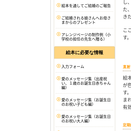
し
絵本を通してご結婚のご報告
た
き
ご結婚される娘さんへお母さ
まからのプレゼント
こ
アレンジページの制作例（小
す
学校の担任の先生へ贈る）
絵本に必要な情報
入力フォーム
直射
絵
愛のメッセージ集（出産祝
い、１歳のお誕生日赤ちゃん
が
編）
す
ま
愛のメッセージ集（お誕生日
のお祝い子ども編）
有
愛のメッセージ集（お誕生日
のお祝い大人編）
定期