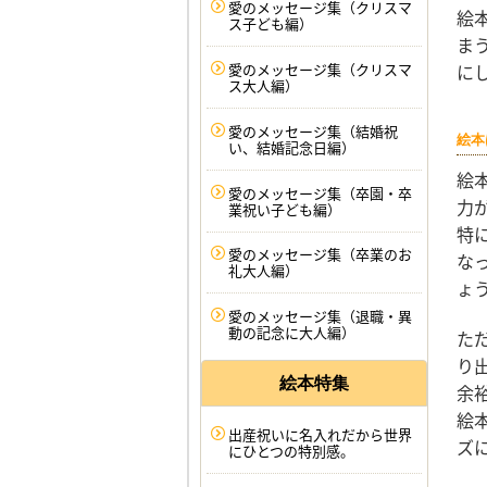
愛のメッセージ集（クリスマ
絵
ス子ども編）
ま
に
愛のメッセージ集（クリスマ
ス大人編）
愛のメッセージ集（結婚祝
絵本
い、結婚記念日編）
絵
愛のメッセージ集（卒園・卒
力
業祝い子ども編）
特
愛のメッセージ集（卒業のお
な
礼大人編）
ょ
愛のメッセージ集（退職・異
動の記念に大人編）
た
り
絵本特集
余
絵
出産祝いに名入れだから世界
ズ
にひとつの特別感。