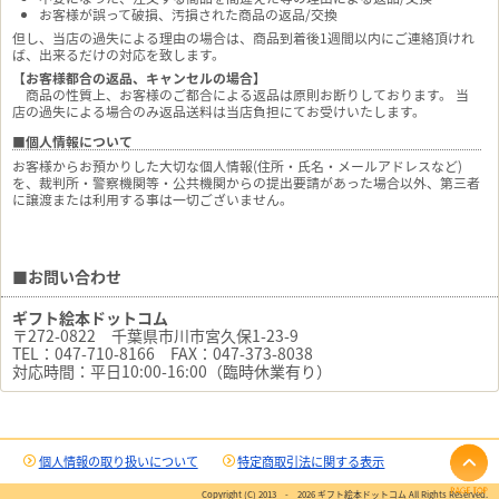
お客様が誤って破損、汚損された商品の返品/交換
但し、当店の過失による理由の場合は、商品到着後1週間以内にご連絡頂けれ
ば、出来るだけの対応を致します。
【お客様都合の返品、キャンセルの場合】
商品の性質上、お客様のご都合による返品は原則お断りしております。 当
店の過失による場合のみ返品送料は当店負担にてお受けいたします。
■個人情報について
お客様からお預かりした大切な個人情報(住所・氏名・メールアドレスなど)
を、裁判所・警察機関等・公共機関からの提出要請があった場合以外、第三者
に譲渡または利用する事は一切ございません。
■お問い合わせ
ギフト絵本ドットコム
〒272-0822 千葉県市川市宮久保1-23-9
TEL：047-710-8166 FAX：047-373-8038
対応時間：平日10:00-16:00（臨時休業有り）
個人情報の取り扱いについて
特定商取引法に関する表示
Copyright (C) 2013 -
2026
ギフト絵本ドットコム All Rights Reserved.