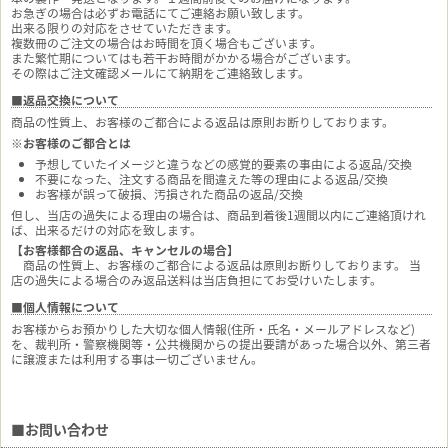
お急ぎの場合は必ずお電話にてご連絡お願い致します。
出来る限りの対応をさせていただきます。
複数冊のご注文の場合はお時間を頂く場合もございます。
また繁忙期についてはも若干お時間がかかる場合がございます。
その際はご注文確認メールにて納期をご連絡致します。
■返品交換について
商品の性質上、お客様のご都合による返品は原則お断りしております。
※お客様のご都合とは
予想していたイメージと違うなどの感覚的要素の事由による返品/交換
不要になった、注文する商品を間違えた等の理由による返品/交換
お客様が誤って破損、汚損された商品の返品/交換
但し、当店の過失による理由の場合は、商品到着後1週間以内にご連絡頂けれ
ば、出来るだけの対応を致します。
【お客様都合の返品、キャンセルの場合】
商品の性質上、お客様のご都合による返品は原則お断りしております。 当
店の過失による場合のみ返品送料は当店負担にてお受けいたします。
■個人情報について
お客様からお預かりした大切な個人情報(住所・氏名・メールアドレスなど)
を、裁判所・警察機関等・公共機関からの提出要請があった場合以外、第三者
に譲渡または利用する事は一切ございません。
■お問い合わせ