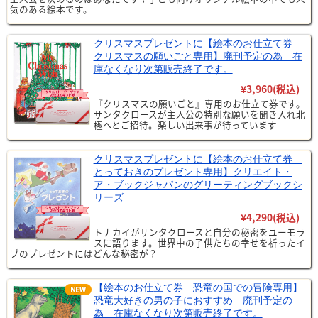
気のある絵本です。
クリスマスプレゼントに【絵本のお仕立て券
クリスマスの願いごと専用】廃刊予定の為 在
庫なくなり次第販売終了です。
¥3,960
(税込)
『クリスマスの願いごと』専用のお仕立て券です。
サンタクロースが主人公の特別な願いを聞き入れ北
極へとご招待。楽しい出来事が待っています
クリスマスプレゼントに【絵本のお仕立て券
とっておきのプレゼント専用】クリエイト・
ア・ブックジャパンのグリーティングブックシ
リーズ
¥4,290
(税込)
トナカイがサンタクロースと自分の秘密をユーモラ
スに語ります。世界中の子供たちの幸せを祈ったイ
ブのプレゼントにはどんな秘密が？
【絵本のお仕立て券 恐竜の国での冒険専用】
恐竜大好きの男の子におすすめ 廃刊予定の
為 在庫なくなり次第販売終了です。