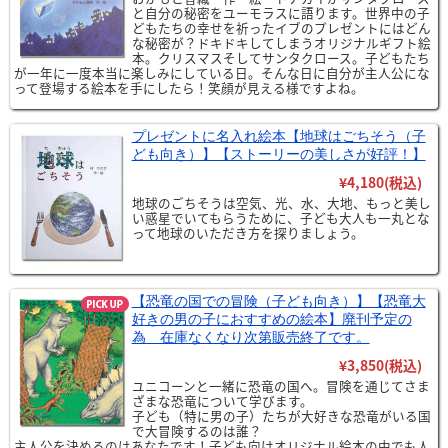
と自分の秘密をユーモラスに語ります。世界中の子
どもたちの幸せを祈ったイブのプレゼントにはどん
な秘密が？ドキドキしてしまうオリジナルギフト絵
本。クリスマスそしてサンタクロース。子どもたち
が一年に一度本当に楽しみにしている日。そんな日に自分が主人公にな
って登場する絵本を手にしたら！笑顔が見える様ですよね。
プレゼントに名入れ絵本【地球はごちそう（子
ども向き）】【ストーリーの美しさが好評！】
¥4,180
(税込)
地球のごちそうは空気、光、水、大地、もっと美し
い惑星でいてもらうために、子ども大人も一丸とな
って地球のいただき方を探りましょう。
【恐竜の国での冒険（子ども向き）】【恐竜大
好きの男の子におすすめの絵本】廃刊予定の
為 在庫なくなり次第販売終了です。
¥3,850
(税込)
ユニコーンと一緒に恐竜の国へ。冒険を通じてさま
ざまな恐竜について学びます。
子ども（特に男の子）たちが大好きな恐竜がいる国
で大冒険するのは誰？
主人公を決めるのはあなたです！子ども向けオリジナル絵本の中でも人