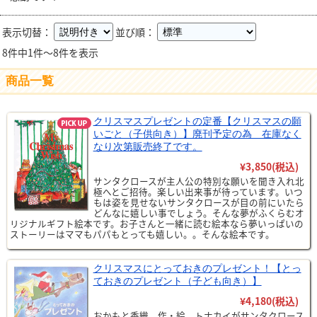
表示切替：
並び順：
8件中1件～8件を表示
商品一覧
クリスマスプレゼントの定番【クリスマスの願
いごと（子供向き）】廃刊予定の為 在庫なく
なり次第販売終了です。
¥3,850
(税込)
サンタクロースが主人公の特別な願いを聞き入れ北
極へとご招待。楽しい出来事が待っています。いつ
もは姿を見せないサンタクロースが目の前にいたら
どんなに嬉しい事でしょう。そんな夢がふくらむオ
リジナルギフト絵本です。お子さんと一緒に読む絵本なら夢いっぱいの
ストーリーはママもパパもとっても嬉しい。。そんな絵本です。
クリスマスにとっておきのプレゼント！【とっ
ておきのプレゼント（子ども向き）】
¥4,180
(税込)
おかもと香織 作・絵 トナカイがサンタクロース