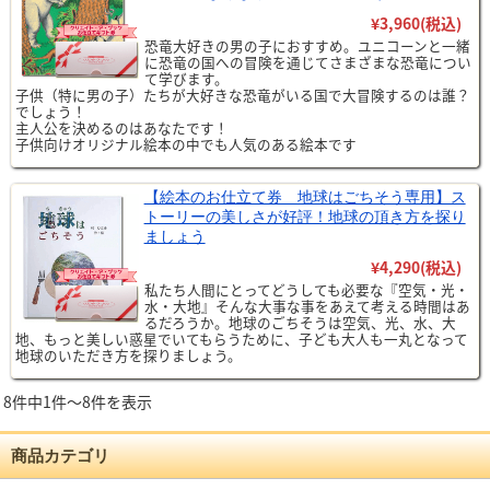
¥3,960
(税込)
恐竜大好きの男の子におすすめ。ユニコーンと一緒
に恐竜の国への冒険を通じてさまざまな恐竜につい
て学びます。
子供（特に男の子）たちが大好きな恐竜がいる国で大冒険するのは誰？
でしょう！
主人公を決めるのはあなたです！
子供向けオリジナル絵本の中でも人気のある絵本です
【絵本のお仕立て券 地球はごちそう専用】ス
トーリーの美しさが好評！地球の頂き方を探り
ましょう
¥4,290
(税込)
私たち人間にとってどうしても必要な『空気・光・
水・大地』そんな大事な事をあえて考える時間はあ
るだろうか。地球のごちそうは空気、光、水、大
地、もっと美しい惑星でいてもらうために、子ども大人も一丸となって
地球のいただき方を探りましょう。
8件中1件～8件を表示
商品カテゴリ