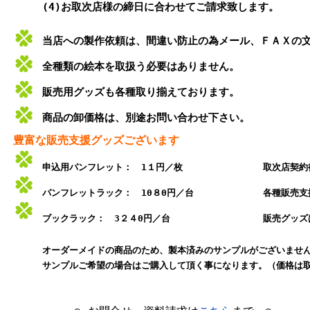
(4)お取次店様の締日に合わせてご請求致します。
当店への製作依頼は、間違い防止の為メール、ＦＡＸの
全種類の絵本を取扱う必要はありません。
販売用グッズも各種取り揃えております。
商品の卸価格は、別途お問い合わせ下さい。
豊富な販売支援グッズございます
申込用パンフレット： 1１円／枚
取次店契約
パンフレットラック： 10８0円／台
各種販売支
ブックラック： 3２４0円／台
販売グッズ
オーダーメイドの商品のため、製本済みのサンプルがございませ
サンプルご希望の場合はご購入して頂く事になります。（価格は