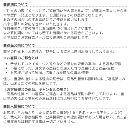
■納期について
ご注文の内容（メールにてご返信頂いた内容を含めて）が確認出来ましたら絵
本の製作・発送となります。１週間前後でのお届けになります。
お急ぎの場合は必ずお電話にてご連絡お願い致します。
出来る限りの対応をさせていただきます。
複数冊のご注文の場合はお時間を頂く場合もございます。
また繁忙期についてはも若干お時間がかかる場合がございます。
その際はご注文確認メールにて納期をご連絡致します。
■返品交換について
商品の性質上、お客様のご都合による返品は原則お断りしております。
※お客様のご都合とは
予想していたイメージと違うなどの感覚的要素の事由による返品/交換
不要になった、注文する商品を間違えた等の理由による返品/交換
お客様が誤って破損、汚損された商品の返品/交換
但し、当店の過失による理由の場合は、商品到着後1週間以内にご連絡頂けれ
ば、出来るだけの対応を致します。
【お客様都合の返品、キャンセルの場合】
商品の性質上、お客様のご都合による返品は原則お断りしております。 当
店の過失による場合のみ返品送料は当店負担にてお受けいたします。
■個人情報について
お客様からお預かりした大切な個人情報(住所・氏名・メールアドレスなど)
を、裁判所・警察機関等・公共機関からの提出要請があった場合以外、第三者
に譲渡または利用する事は一切ございません。