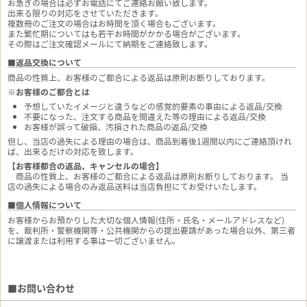
お急ぎの場合は必ずお電話にてご連絡お願い致します。
出来る限りの対応をさせていただきます。
複数冊のご注文の場合はお時間を頂く場合もございます。
また繁忙期についてはも若干お時間がかかる場合がございます。
その際はご注文確認メールにて納期をご連絡致します。
■返品交換について
商品の性質上、お客様のご都合による返品は原則お断りしております。
※お客様のご都合とは
予想していたイメージと違うなどの感覚的要素の事由による返品/交換
不要になった、注文する商品を間違えた等の理由による返品/交換
お客様が誤って破損、汚損された商品の返品/交換
但し、当店の過失による理由の場合は、商品到着後1週間以内にご連絡頂けれ
ば、出来るだけの対応を致します。
【お客様都合の返品、キャンセルの場合】
商品の性質上、お客様のご都合による返品は原則お断りしております。 当
店の過失による場合のみ返品送料は当店負担にてお受けいたします。
■個人情報について
お客様からお預かりした大切な個人情報(住所・氏名・メールアドレスなど)
を、裁判所・警察機関等・公共機関からの提出要請があった場合以外、第三者
に譲渡または利用する事は一切ございません。
■お問い合わせ