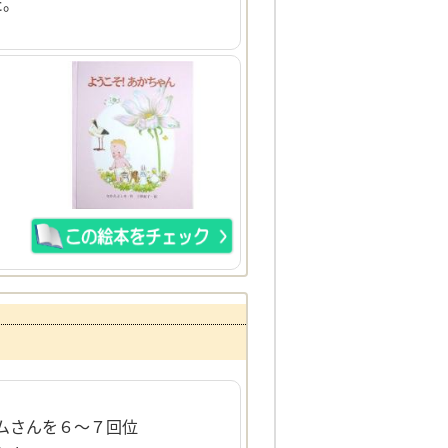
た。
ムさんを６～７回位