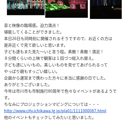
音と映像の臨場感。迫力満点！
堪能してくることができました。
本日26日も同時刻に開催されるそうですので、お近くの方は
是非近くで見て欲しいと思います。
子ども達もまた見た～いと言う程。素敵！素敵！満足！
８分間くらいの上映で観客は１回づつ総入れ替え。
子ども達にいいもの。美しいものを見せてあげられるって
やっぱり親もすっごい嬉しい。
企画から運営まで携わった方々に本当に感謝の日でした。
ありがとうございました。
今年は市川市も市制施行80周年で色々なイベントがあるようで
す。
ちなみにプロジェクションマピングについては・・・
http://www.city.ichikawa.lg.jp/pla01/1111000087.html
他のイベントもチェックしてみたいと思いました。