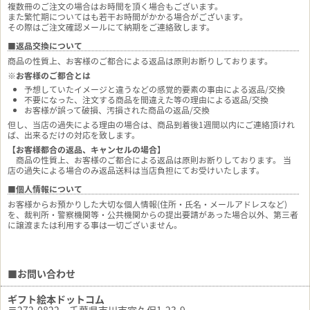
複数冊のご注文の場合はお時間を頂く場合もございます。
また繁忙期についてはも若干お時間がかかる場合がございます。
その際はご注文確認メールにて納期をご連絡致します。
■返品交換について
商品の性質上、お客様のご都合による返品は原則お断りしております。
※お客様のご都合とは
予想していたイメージと違うなどの感覚的要素の事由による返品/交換
不要になった、注文する商品を間違えた等の理由による返品/交換
お客様が誤って破損、汚損された商品の返品/交換
但し、当店の過失による理由の場合は、商品到着後1週間以内にご連絡頂けれ
ば、出来るだけの対応を致します。
【お客様都合の返品、キャンセルの場合】
商品の性質上、お客様のご都合による返品は原則お断りしております。 当
店の過失による場合のみ返品送料は当店負担にてお受けいたします。
■個人情報について
お客様からお預かりした大切な個人情報(住所・氏名・メールアドレスなど)
を、裁判所・警察機関等・公共機関からの提出要請があった場合以外、第三者
に譲渡または利用する事は一切ございません。
■お問い合わせ
ギフト絵本ドットコム